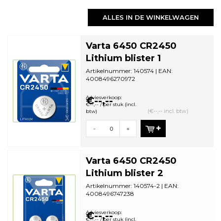
ALLES IN DE WINKELWAGEN
Varta 6450 CR2450
Lithium blister 1
Artikelnummer: 140574 | EAN:
4008496270972
Aantal in omdoos: 10 | Minimale
bestelhoeveelheid: 10
Adviesverkoop:
€--,--
€--,-- / per stuk (incl.
(€--,-- incl. btw)
btw)
-
+
Varta 6450 CR2450
Lithium blister 2
Artikelnummer: 140574-2 | EAN:
4008496747238
Aantal in omdoos: 10 | Minimale
bestelhoeveelheid: 10
Adviesverkoop:
€--,--
€--,-- / per stuk (incl.