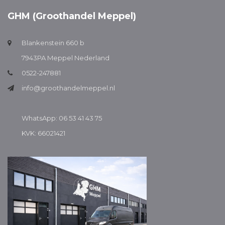
GHM (Groothandel Meppel)
Blankenstein 660 b
7943PA Meppel Nederland
0522-247881
info@groothandelmeppel.nl
WhatsApp: 06 53 41 43 75
KVK: 66021421