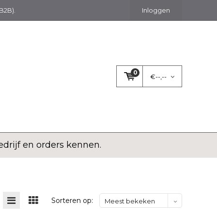
(B2B).
Inloggen
0
€--,--
rijf en orders kennen.
Sorteren op:
Meest bekeken