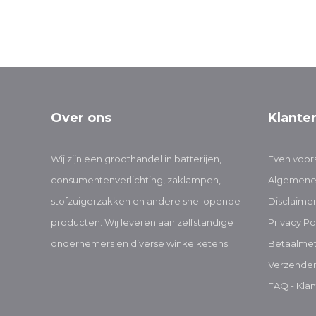
Over ons
Klante
Wij zijn een groothandel in batterijen,
Even voors
consumentenverlichting, zaklampen,
Algemene
stofzuigerzakken en andere snellopende
Disclaime
producten. Wij leveren aan zelfstandige
Privacy Po
ondernemers en diverse winkelketens
Betaalme
Verzenden
FAQ - Klan