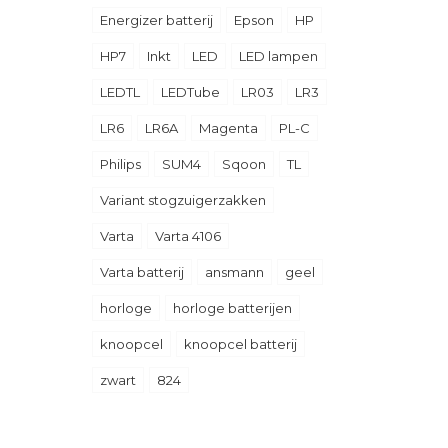
Energizer batterij
Epson
HP
HP7
Inkt
LED
LED lampen
LEDTL
LEDTube
LR03
LR3
LR6
LR6A
Magenta
PL-C
Philips
SUM4
Sqoon
TL
Variant stogzuigerzakken
Varta
Varta 4106
Varta batterij
ansmann
geel
horloge
horloge batterijen
knoopcel
knoopcel batterij
zwart
824