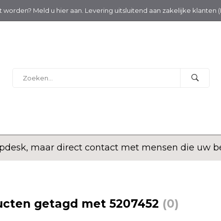
nt worden? Meld u hier aan. Levering uitsluitend aan zakelijke klanten 
desk, maar direct contact met mensen die uw bed
ucten getagd met 5207452
(0)