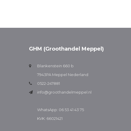
GHM (Groothandel Meppel)
Blankenstein 660 b
7943PA Meppel Nederland
0522-247881
info@groothandelmeppel.nl
WhatsApp: 06 53 41 43 75
KVK: 66021421