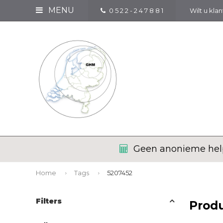
MENU
0 5 2 2 - 2 4 7 8 8 1
Wilt u kla
Geen anonieme help
Home
Tags
5207452
Filters
Prod