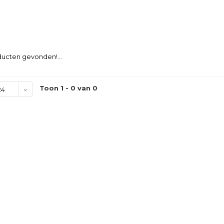
ucten gevonden!...
Toon 1 - 0 van 0
24