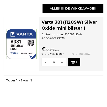
ALLES IN DE WINKELWAGEN
Varta 381 (1120SW) Silver
Oxide mini blister 1
Artikelnummer: 710681 | EAN:
4008496273539
Aantal in omdoos: 10 | Minimale
bestelhoeveelheid: 10
€--,--
Adviesverkoop:
(€--,-- incl. btw)
€--,-- / Mini Blister
-
+
Toon 1 - 1 van 1