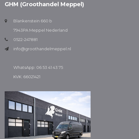
GHM (Groothandel Meppel)
Blankenstein 660 b
7943PA Meppel Nederland
0522-247881
info@groothandelmeppel.nl
WhatsApp: 06 53 41 43 75
KVK: 66021421