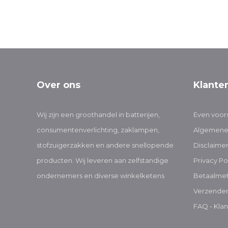
Over ons
Klante
Wij zijn een groothandel in batterijen,
Even voors
consumentenverlichting, zaklampen,
Algemene
stofzuigerzakken en andere snellopende
Disclaime
producten. Wij leveren aan zelfstandige
Privacy Po
ondernemers en diverse winkelketens
Betaalme
Verzenden
FAQ - Klan