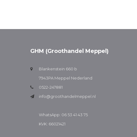
GHM (Groothandel Meppel)
Blankenstein 660 b
7943PA Meppel Nederland
0522-247881
info@groothandelmeppel.nl
WhatsApp: 06 53 41 43 75
KVK: 66021421