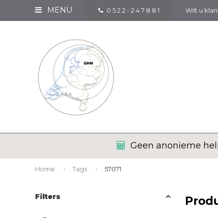
MENU
0 5 2 2 - 2 4 7 8 8 1
Wilt u kla
Geen anonieme help
Home
Tags
57071
Filters
Prod