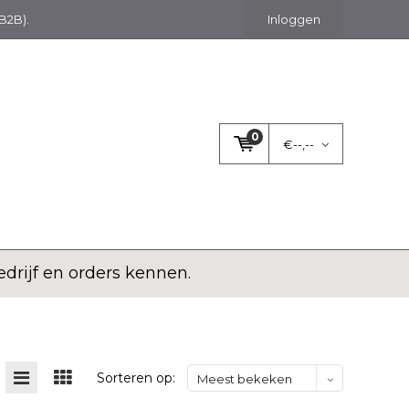
(B2B).
Inloggen
0
€--,--
rijf en orders kennen.
Sorteren op:
Meest bekeken