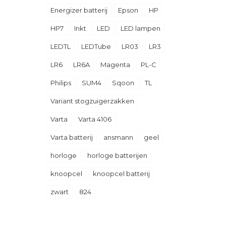
Energizer batterij
Epson
HP
HP7
Inkt
LED
LED lampen
LEDTL
LEDTube
LR03
LR3
LR6
LR6A
Magenta
PL-C
Philips
SUM4
Sqoon
TL
Variant stogzuigerzakken
Varta
Varta 4106
Varta batterij
ansmann
geel
horloge
horloge batterijen
knoopcel
knoopcel batterij
zwart
824