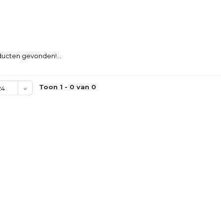
ucten gevonden!...
Toon 1 - 0 van 0
24