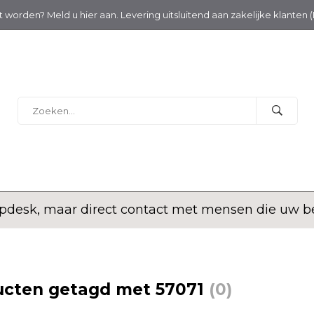
nt worden? Meld u hier aan. Levering uitsluitend aan zakelijke klanten 
desk, maar direct contact met mensen die uw bed
ucten getagd met 57071
(0)