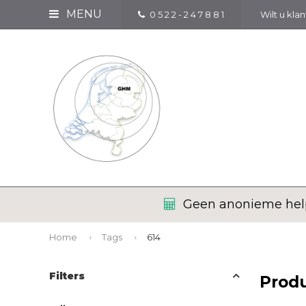
MENU
0 5 2 2 - 2 4 7 8 8 1
Wilt u kla
Geen anonieme help
Home
Tags
614
Filters
Prod