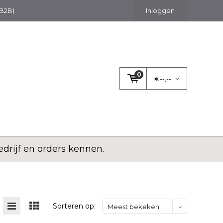
(B2B).
Inloggen
0
€--,--
rijf en orders kennen.
Sorteren op:
Meest bekeken