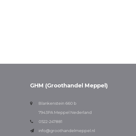
GHM (Groothandel Meppel)
Blankenstein 660 b
7943PA Meppel Nederland
0522-247881
info@groothandelmeppel.nl