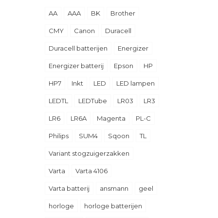
AA
AAA
BK
Brother
CMY
Canon
Duracell
Duracell batterijen
Energizer
Energizer batterij
Epson
HP
HP7
Inkt
LED
LED lampen
LEDTL
LEDTube
LR03
LR3
LR6
LR6A
Magenta
PL-C
Philips
SUM4
Sqoon
TL
Variant stogzuigerzakken
Varta
Varta 4106
Varta batterij
ansmann
geel
horloge
horloge batterijen