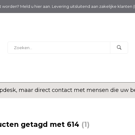
nt worden? Meld u hier aan. Levering uitsluitend aan zakelijke klanten 
desk, maar direct contact met mensen die uw bed
ucten getagd met 614
(1)