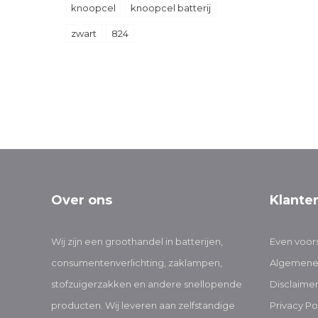
knoopcel
knoopcel batterij
zwart
824
Over ons
Klante
Wij zijn een groothandel in batterijen,
Even voors
consumentenverlichting, zaklampen,
Algemene
stofzuigerzakken en andere snellopende
Disclaime
producten. Wij leveren aan zelfstandige
Privacy Po