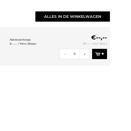
ALLES IN DE WINKELWAGEN
€--,--
Adviesverkoop:
(€--,-- incl. btw)
€--,-- / Mini Blister
-
+