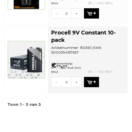
(€--,-- incl. btw)
btw)
-
+
Procell 9V Constant 10-
pack
Artikelnummer: 150361 | EAN:
5000394157637
Aantal in omdoos: 5 | Minimale
bestelhoeveelheid: 1
Adviesverkoop:
€--,--
€--,-- / per stuk (incl.
(€--,-- incl. btw)
btw)
-
+
Toon 1 - 3 van 3