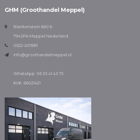
GHM (Groothandel Meppel)
Blankenstein 660 b
7943PA Meppel Nederland
0522-247881
info@groothandelmeppel.nl
WhatsApp: 06 53 41 43 75
KVK: 66021421