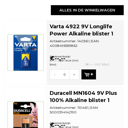
ALLES IN DE WINKELWAGEN
Varta 4922 9V Longlife
Power Alkaline blister 1
Artikelnummer: 140361 | EAN:
4008496559862
Aantal in omdoos: 10 | Minimale
bestelhoeveelheid: 10
Adviesverkoop:
€--,--
€--,-- / per stuk (incl.
(€--,-- incl. btw)
btw)
-
+
Duracell MN1604 9V Plus
100% Alkaline blister 1
Artikelnummer: 110461 | EAN:
5000394142190
Aantal in omdoos: 10 | Minimale
bestelhoeveelheid: 10
Adviesverkoop:
€--,--
€--,-- / per stuk (incl.