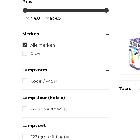
Prijs
Min
€0
Max
€5
Merken
Alle merken
Glow
Lampvorm
Kogel / P45
(1)
Toon:
Lampkleur (Kelvin)
2700K Warm wit
(1)
Lampvoet
E27 (grote fitting)
(1)