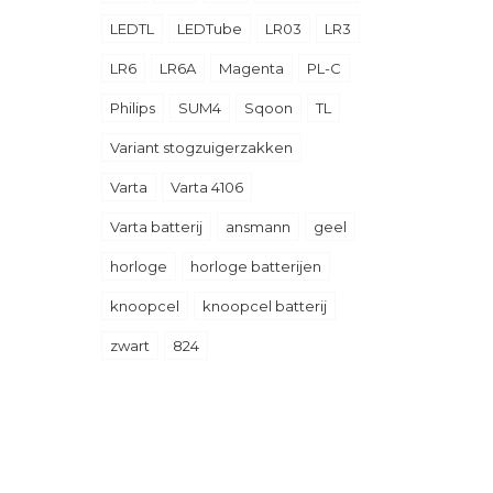
LEDTL
LEDTube
LR03
LR3
LR6
LR6A
Magenta
PL-C
Philips
SUM4
Sqoon
TL
Variant stogzuigerzakken
Varta
Varta 4106
Varta batterij
ansmann
geel
horloge
horloge batterijen
knoopcel
knoopcel batterij
zwart
824