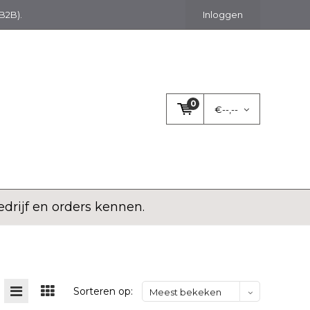
(B2B).
Inloggen
0
€--,--
rijf en orders kennen.
Sorteren op:
Meest bekeken