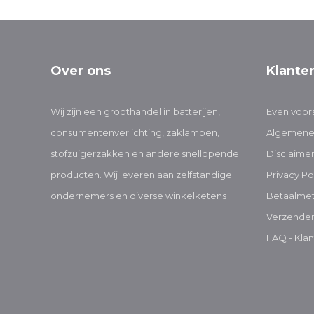
Over ons
Klante
Wij zijn een groothandel in batterijen,
Even voors
consumentenverlichting, zaklampen,
Algemene
stofzuigerzakken en andere snellopende
Disclaime
producten. Wij leveren aan zelfstandige
Privacy Po
ondernemers en diverse winkelketens
Betaalme
Verzenden
FAQ - Klan