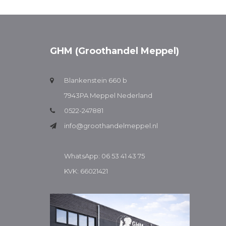
GHM (Groothandel Meppel)
Blankenstein 660 b
7943PA Meppel Nederland
0522-247881
info@groothandelmeppel.nl
WhatsApp: 06 53 41 43 75
KVK: 66021421