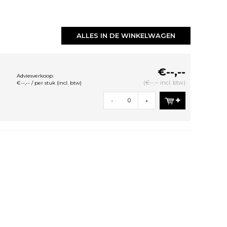
ALLES IN DE WINKELWAGEN
€--,--
Adviesverkoop:
(€--,-- incl. btw)
€--,-- / per stuk (incl. btw)
-
+