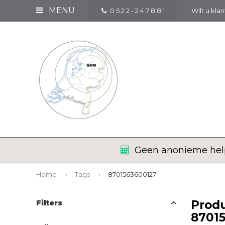
MENU
0 5 2 2 - 2 4 7 8 8 1
Wilt u kla
Geen anonieme help
Home
Tags
8701563600127
Prod
Filters
8701