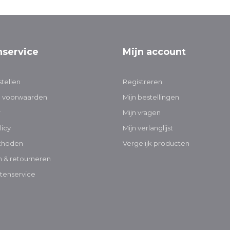
nservice
Mijn account
tellen
Registreren
 voorwaarden
Mijn bestellingen
r
Mijn vragen
licy
Mijn verlanglijst
thoden
Vergelijk producten
 & retourneren
tenservice