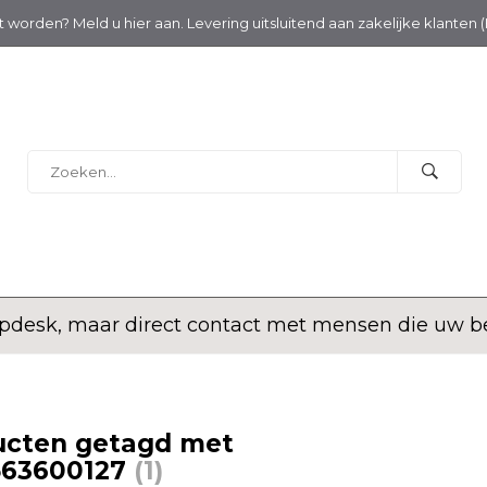
nt worden? Meld u hier aan. Levering uitsluitend aan zakelijke klanten 
desk, maar direct contact met mensen die uw bed
ucten getagd met
563600127
(1)