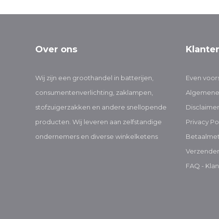
Over ons
Klante
Wij zijn een groothandel in batterijen,
Even voors
consumentenverlichting, zaklampen,
Algemene
stofzuigerzakken en andere snellopende
Disclaime
producten. Wij leveren aan zelfstandige
Privacy Po
ondernemers en diverse winkelketens
Betaalme
Verzenden
FAQ - Klan