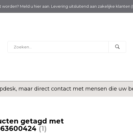
nt worden? Meld u hier aan. Levering uitsluitend aan zakelijke klanten 
desk, maar direct contact met mensen die uw bed
ucten getagd met
563600424
(1)