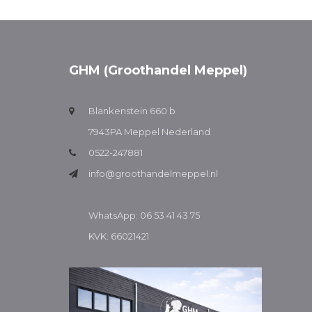
GHM (Groothandel Meppel)
Blankenstein 660 b
7943PA Meppel Nederland
0522-247881
info@groothandelmeppel.nl
WhatsApp: 06 53 41 43 75
KVK: 66021421