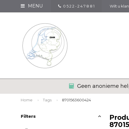
MENU
0 5 2 2 - 2 4 7 8 8 1
Wilt u kla
Geen anonieme help
Home
Tags
8701563600424
Prod
Filters
8701