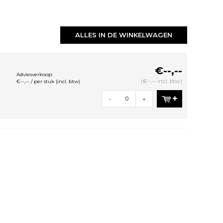
ALLES IN DE WINKELWAGEN
€--,--
Adviesverkoop:
(€--,-- incl. btw)
€--,-- / per stuk (incl. btw)
-
+