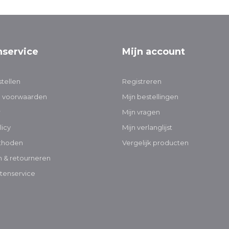
nservice
Mijn account
tellen
Registreren
 voorwaarden
Mijn bestellingen
r
Mijn vragen
licy
Mijn verlanglijst
thoden
Vergelijk producten
 & retourneren
tenservice