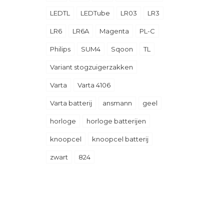
LEDTL
LEDTube
LR03
LR3
LR6
LR6A
Magenta
PL-C
Philips
SUM4
Sqoon
TL
Variant stogzuigerzakken
Varta
Varta 4106
Varta batterij
ansmann
geel
horloge
horloge batterijen
knoopcel
knoopcel batterij
zwart
824