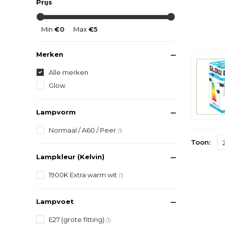
Prijs
Min
€0
Max
€5
Merken
Alle merken
Glow
Lampvorm
Normaal / A60 / Peer
(1)
Toon:
Lampkleur (Kelvin)
1900K Extra warm wit
(1)
Lampvoet
E27 (grote fitting)
(1)