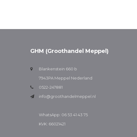
GHM (Groothandel Meppel)
Blankenstein 660 b
7943PA Meppel Nederland
0522-247881
info@groothandelmeppel.nl
WhatsApp: 06 53 41 43 75
KVK: 66021421