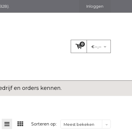
(B2B).
Inloggen
0
€--,--
rijf en orders kennen.
Sorteren op:
Meest bekeken