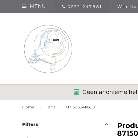
MENU
0 5 2 2 - 2 4 7 8 8 1
Wilt u kla
Geen anonieme help
Home
Tags
8715063411688
Prod
Filters
8715