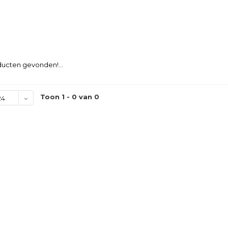
ucten gevonden!...
Toon 1 - 0 van 0
24