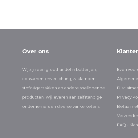
Over ons
Klante
Wij zijn een groothandel in batterijen,
Even voors
consumentenverlichting, zaklampen,
Algemene
stofzuigerzakken en andere snellopende
Disclaime
producten. Wij leveren aan zelfstandige
Privacy Po
ondernemers en diverse winkelketens
Betaalme
Verzenden
FAQ - Klan