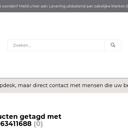
nt worden? Meld u hier aan. Levering uitsluitend aan zakelijke klanten 
desk, maar direct contact met mensen die uw bed
ucten getagd met
063411688
(0)