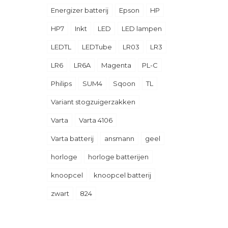
Energizer batterij
Epson
HP
HP7
Inkt
LED
LED lampen
LEDTL
LEDTube
LR03
LR3
LR6
LR6A
Magenta
PL-C
Philips
SUM4
Sqoon
TL
Variant stogzuigerzakken
Varta
Varta 4106
Varta batterij
ansmann
geel
horloge
horloge batterijen
knoopcel
knoopcel batterij
zwart
824