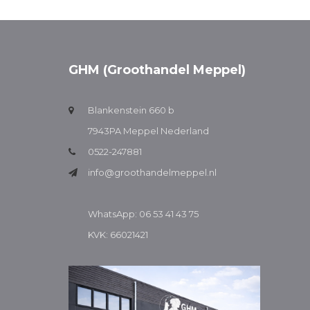
GHM (Groothandel Meppel)
Blankenstein 660 b
7943PA Meppel Nederland
0522-247881
info@groothandelmeppel.nl
WhatsApp: 06 53 41 43 75
KVK: 66021421