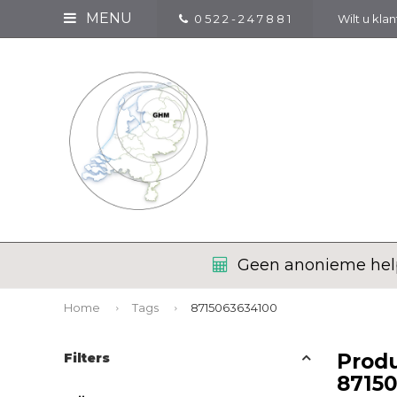
MENU
0 5 2 2 - 2 4 7 8 8 1
Wilt u kla
Geen anonieme help
Home
Tags
8715063634100
Prod
Filters
8715