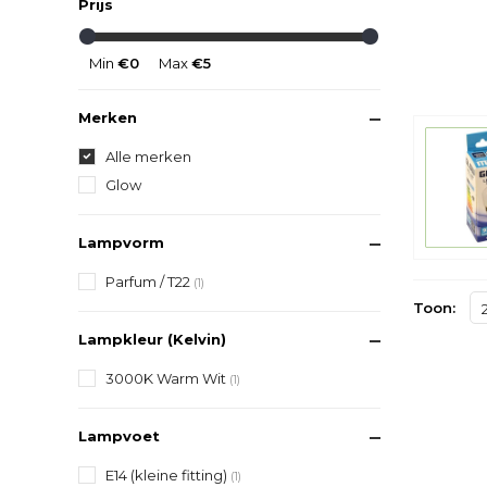
Prijs
Min
€0
Max
€5
Merken
Alle merken
Glow
Lampvorm
Parfum / T22
(1)
Toon:
Lampkleur (Kelvin)
3000K Warm Wit
(1)
Lampvoet
E14 (kleine fitting)
(1)