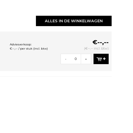
ALLES IN DE WINKELWAGEN
€--,--
Adviesverkoop:
(€--,-- incl. btw)
€--,-- / per stuk (incl. btw)
-
+