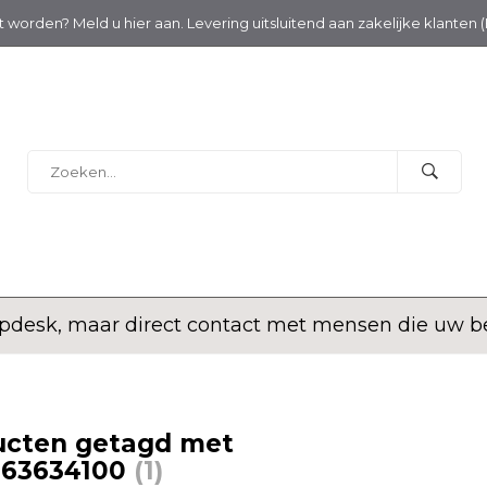
nt worden? Meld u hier aan. Levering uitsluitend aan zakelijke klanten 
desk, maar direct contact met mensen die uw bed
ucten getagd met
063634100
(1)