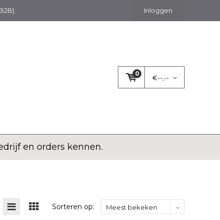
(B2B).
Inloggen
0
€--,--
rijf en orders kennen.
Sorteren op:
Meest bekeken