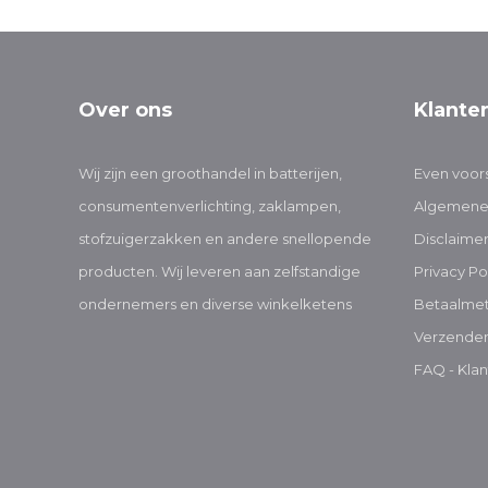
Over ons
Klante
Wij zijn een groothandel in batterijen,
Even voors
consumentenverlichting, zaklampen,
Algemene
stofzuigerzakken en andere snellopende
Disclaime
producten. Wij leveren aan zelfstandige
Privacy Po
ondernemers en diverse winkelketens
Betaalme
Verzenden
FAQ - Klan