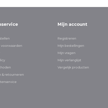
nservice
Mijn account
tellen
Registreren
 voorwaarden
Mijn bestellingen
r
Mijn vragen
licy
Mijn verlanglijst
thoden
Vergelijk producten
 & retourneren
tenservice