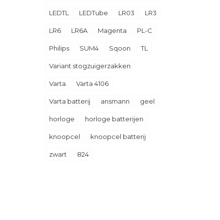
LEDTL
LEDTube
LR03
LR3
LR6
LR6A
Magenta
PL-C
Philips
SUM4
Sqoon
TL
Variant stogzuigerzakken
Varta
Varta 4106
Varta batterij
ansmann
geel
horloge
horloge batterijen
knoopcel
knoopcel batterij
zwart
824