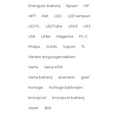
Energizer batterij
Epson
HP
HP7
Inkt
LED
LED lampen
LEDTL
LEDTube
LR03
LR3
LR6
LR6A
Magenta
PL-C
Philips
SUM4
Sqoon
TL
Variant stogzuigerzakken
Varta
Varta 4106
Varta batterij
ansmann
geel
horloge
horloge batterijen
knoopcel
knoopcel batterij
zwart
824