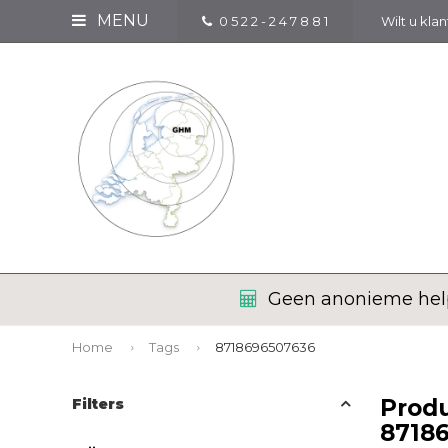
MENU
0 5 2 2 - 2 4 7 8 8 1
Wilt u kla
Geen anonieme help
Home
Tags
8718696507636
Prod
Filters
8718