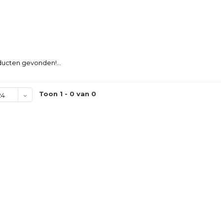
ucten gevonden!...
Toon 1 - 0 van 0
24