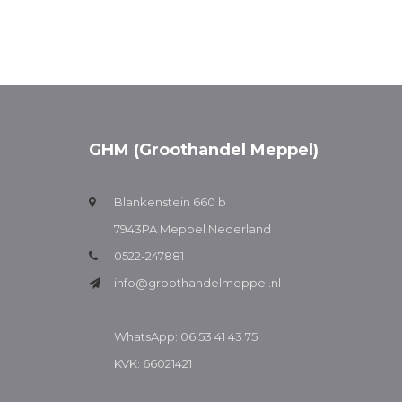
GHM (Groothandel Meppel)
Blankenstein 660 b
7943PA Meppel Nederland
0522-247881
info@groothandelmeppel.nl
WhatsApp: 06 53 41 43 75
KVK: 66021421