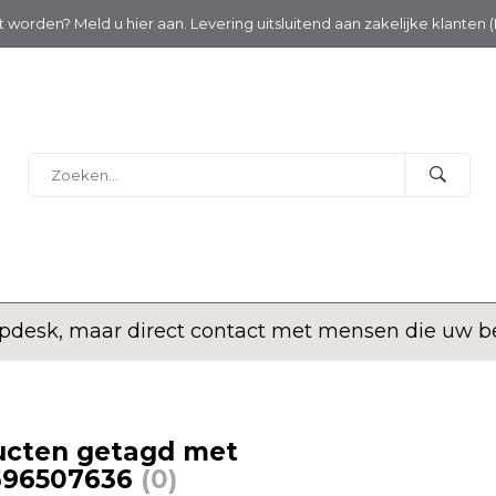
nt worden? Meld u hier aan. Levering uitsluitend aan zakelijke klanten 
desk, maar direct contact met mensen die uw bed
ucten getagd met
696507636
(0)