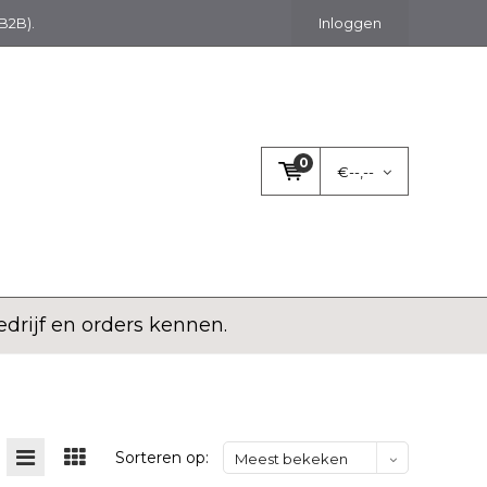
(B2B).
Inloggen
0
€--,--
rijf en orders kennen.
Sorteren op:
Meest bekeken