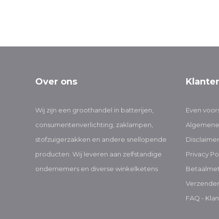
Over ons
Klante
Wij zijn een groothandel in batterijen,
Even voors
consumentenverlichting, zaklampen,
Algemene
stofzuigerzakken en andere snellopende
Disclaime
producten. Wij leveren aan zelfstandige
Privacy Po
ondernemers en diverse winkelketens
Betaalme
Verzenden
FAQ - Klan