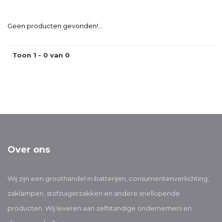
Geen producten gevonden!...
Toon 1 - 0 van 0
Over ons
Wij zijn een groothandel in batterijen, consumentenverlichting,
zaklampen, stofzuigerzakken en andere snellopende
producten. Wij leveren aan zelfstandige ondernemers en