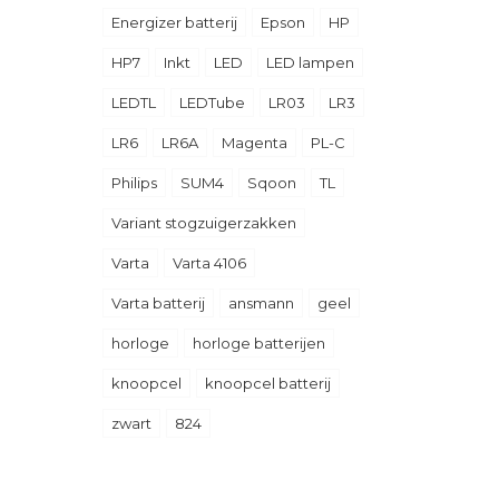
Energizer batterij
Epson
HP
HP7
Inkt
LED
LED lampen
LEDTL
LEDTube
LR03
LR3
LR6
LR6A
Magenta
PL-C
Philips
SUM4
Sqoon
TL
Variant stogzuigerzakken
Varta
Varta 4106
Varta batterij
ansmann
geel
horloge
horloge batterijen
knoopcel
knoopcel batterij
zwart
824