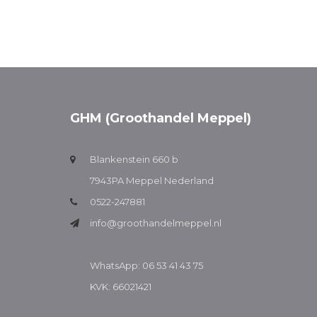
GHM (Groothandel Meppel)
Blankenstein 660 b
7943PA Meppel Nederland
0522-247881
info@groothandelmeppel.nl
WhatsApp: 06 53 41 43 75
KVK: 66021421