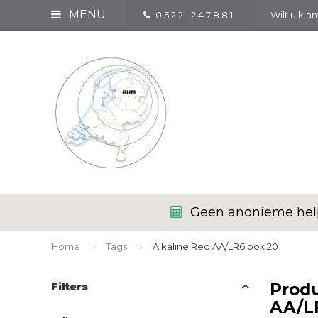
MENU
0 5 2 2 - 2 4 7 8 8 1
Wilt u kla
Geen anonieme help
Home
Tags
Alkaline Red AA/LR6 box 20
Produ
Filters
AA/L