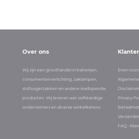
Over ons
Klante
Wij zijn een groothandel in batterijen,
Even voors
consumentenverlichting, zaklampen,
Algemene
stofzuigerzakken en andere snellopende
Disclaime
producten. Wij leveren aan zelfstandige
Privacy Po
ondernemers en diverse winkelketens
Betaalme
Verzenden
FAQ - Klan