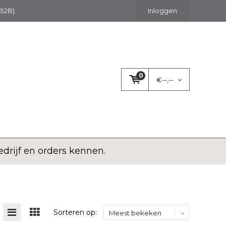
(B2B).
Inloggen
0
€--,--
rijf en orders kennen.
Sorteren op:
Meest bekeken