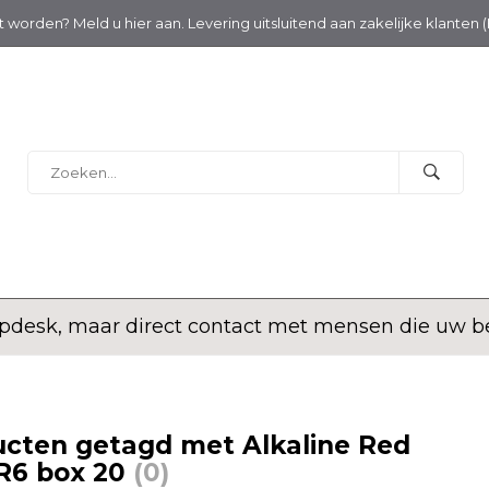
nt worden? Meld u hier aan. Levering uitsluitend aan zakelijke klanten 
desk, maar direct contact met mensen die uw bed
cten getagd met Alkaline Red
R6 box 20
(0)