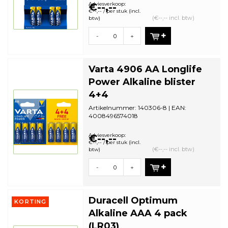
bestelhoeveelheid: 10
Adviesverkoop:
€--,--
€--,-- / per stuk (incl.
(€--,-- incl. btw)
btw)
-
+
Varta 4906 AA Longlife
Power Alkaline blister
4+4
Artikelnummer: 140306-8 | EAN:
4008496574018
Aantal in omdoos: 20 | Minimale
bestelhoeveelheid: 20
Adviesverkoop:
€--,--
€--,-- / per stuk (incl.
(€--,-- incl. btw)
btw)
-
+
Duracell Optimum
KORTING
Alkaline AAA 4 pack
(LR03)