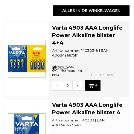
ALLES IN DE WINKELWAGEN
Varta 4903 AAA Longlife
Power Alkaline blister
4+4
Artikelnummer: 140303-8 | EAN:
4008496675111
Aantal in omdoos: 20 | Minimale
bestelhoeveelheid: 20
Adviesverkoop:
€--,--
€--,-- / per stuk (incl.
(€--,-- incl. btw)
btw)
-
+
Varta 4903 AAA Longlife
Power Alkaline blister 4
Artikelnummer: 140303 | EAN:
4008496559749
Aantal in omdoos: 10 | Minimale