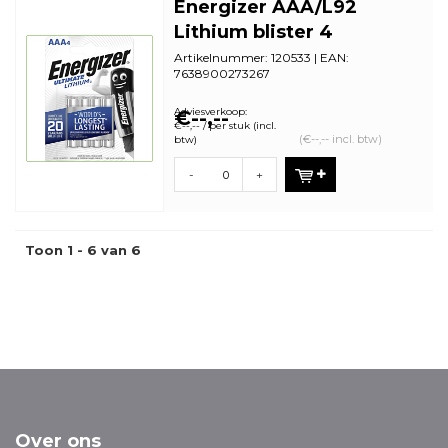
Energizer AAA/L92
Lithium blister 4
Artikelnummer: 120533 | EAN:
7638900273267
Aantal in omdoos: 12 | Minimale
bestelhoeveelheid: 12
Adviesverkoop:
€--,--
€--,-- / per stuk (incl.
(€--,-- incl. btw)
btw)
-
+
Toon 1 - 6 van 6
Over ons