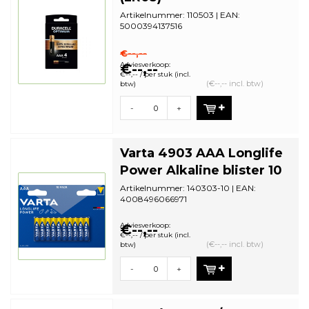
Artikelnummer: 110503 | EAN:
5000394137516
Aantal in omdoos: 8 | Minimale
bestelhoeveelheid: 10
€--,--
Adviesverkoop:
€--,--
€--,-- / per stuk (incl.
(€--,-- incl. btw)
btw)
-
+
Varta 4903 AAA Longlife
Power Alkaline blister 10
Artikelnummer: 140303-10 | EAN:
4008496066971
Aantal in omdoos: 20 | Minimale
bestelhoeveelheid: 20
Adviesverkoop:
€--,--
€--,-- / per stuk (incl.
(€--,-- incl. btw)
btw)
-
+