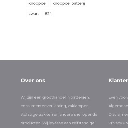
knoopcel
knoopcel batterij
zwart
824
Over ons
Klante
Wij zijn een groothandel in batterijen,
Even voors
consumentenverlichting, zaklampen,
Algemene
stofzuigerzakken en andere snellopende
Disclaime
producten. Wij leveren aan zelfstandige
Privacy Po