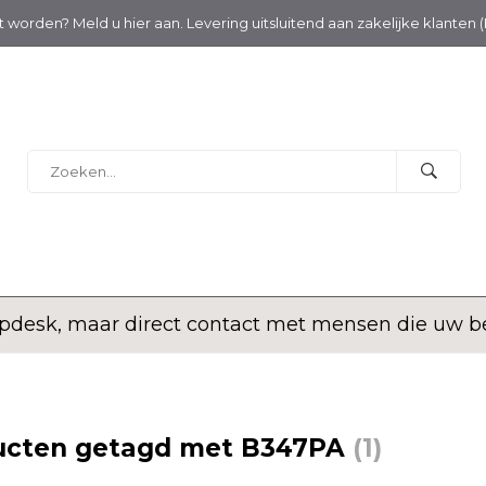
nt worden? Meld u hier aan. Levering uitsluitend aan zakelijke klanten 
desk, maar direct contact met mensen die uw bed
ucten getagd met B347PA
(1)