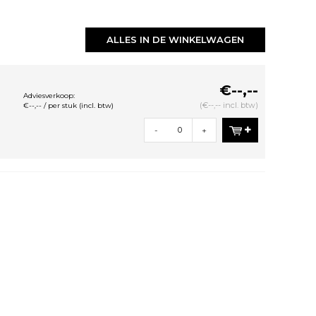
ALLES IN DE WINKELWAGEN
€--,--
Adviesverkoop:
(€--,-- incl. btw)
€--,-- / per stuk (incl. btw)
-
+