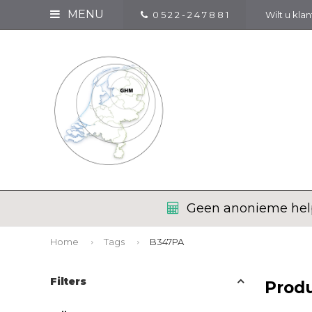
MENU
0 5 2 2 - 2 4 7 8 8 1
Wilt u kla
Geen anonieme help
Home
Tags
B347PA
Filters
Prod