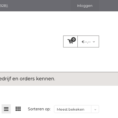
(B2B).
Inloggen
0
€--,--
rijf en orders kennen.
Sorteren op:
Meest bekeken