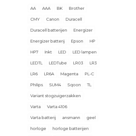
AA
AAA
BK
Brother
CMY
Canon
Duracell
Duracell batterijen
Energizer
Energizer batterij
Epson
HP
HP7
Inkt
LED
LED lampen
LEDTL
LEDTube
LR03
LR3
LR6
LR6A
Magenta
PL-C
Philips
SUM4
Sqoon
TL
Variant stogzuigerzakken
Varta
Varta 4106
Varta batterij
ansmann
geel
horloge
horloge batterijen