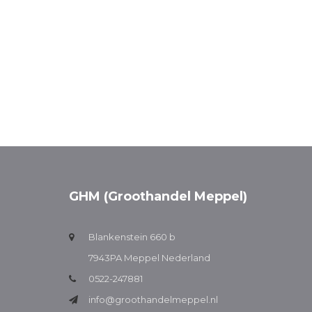
GHM (Groothandel Meppel)
Blankenstein 660 b
7943PA Meppel Nederland
0522-247881
info@groothandelmeppel.nl