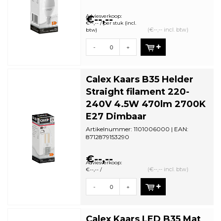
Minimale bestelhoeveelheid: 5
Adviesverkoop:
€--,--
€--,-- / per stuk (incl.
(€--,-- incl. btw)
btw)
-
+
Calex Kaars B35 Helder
Straight filament 220-
240V 4.5W 470lm 2700K
E27 Dimbaar
Artikelnummer: 1101006000 | EAN:
8712879153290
Minimale bestelhoeveelheid: 5
€--,--
Adviesverkoop:
(€--,-- incl. btw)
€--,-- /
-
+
Calex Kaars LED B35 Mat