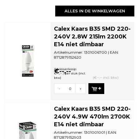
ALLES IN DE WINKELWAGEN
Calex Kaars B35 SMD 220-
240V 2.8W 215lm 2200K
E14 niet dimbaar
Artikelnummer: 1301006700 | EAN:
8712879152620
Minimale bestelhoeveelheid: 5
Adviesverkoop:
€--,--
€--,-- / per stuk (incl.
(€--,-- incl. btw)
btw)
-
+
Calex Kaars B35 SMD 220-
240V 4.9W 470lm 2700K
E14 niet dimbaar
Artikelnummer: 1301001001 | EAN:
8712879152903