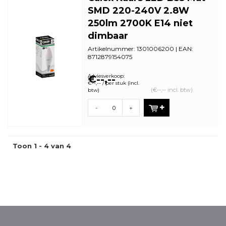
SMD 220-240V 2.8W
250lm 2700K E14 niet
dimbaar
Artikelnummer: 1301006200 | EAN:
8712879154075
Minimale bestelhoeveelheid: 5
Adviesverkoop:
€--,--
€--,-- / per stuk (incl.
(€--,-- incl. btw)
btw)
-
+
Toon 1 - 4 van 4