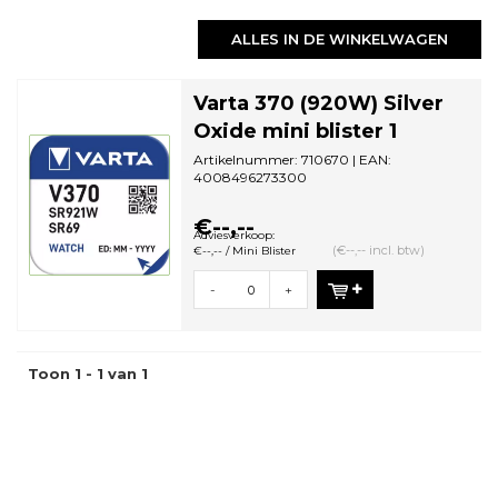
ALLES IN DE WINKELWAGEN
Varta 370 (920W) Silver
Oxide mini blister 1
Artikelnummer: 710670 | EAN:
4008496273300
Aantal in omdoos: 10 | Minimale
bestelhoeveelheid: 10
€--,--
Adviesverkoop:
(€--,-- incl. btw)
€--,-- / Mini Blister
-
+
Toon 1 - 1 van 1