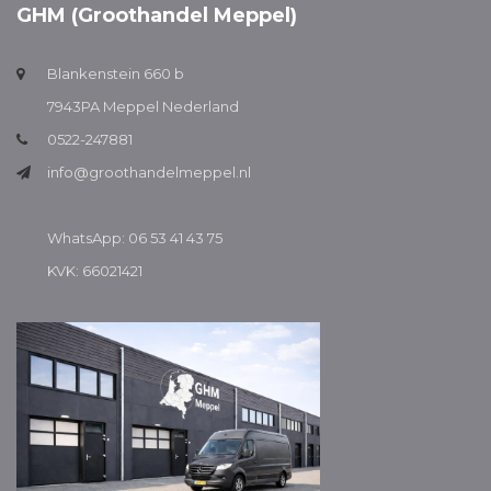
GHM (Groothandel Meppel)
Blankenstein 660 b
7943PA Meppel Nederland
0522-247881
info@groothandelmeppel.nl
WhatsApp: 06 53 41 43 75
KVK: 66021421