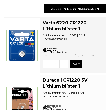
ALLES IN DE WINKELWAGEN
Varta 6220 CR1220
Lithium blister 1
Artikelnummer: 140565 | EAN:
4008496276899
Aantal in omdoos: 10 | Minimale
bestelhoeveelheid: 10
Adviesverkoop:
€--,--
€--,-- / per stuk (incl.
(€--,-- incl. btw)
btw)
-
+
Duracell CR1220 3V
Lithium blister 1
Artikelnummer: 110565 | EAN:
5000394030305
Aantal in omdoos: 10 | Minimale
bestelhoeveelheid: 1
Adviesverkoop:
€--,--
€--,-- / per stuk (incl.