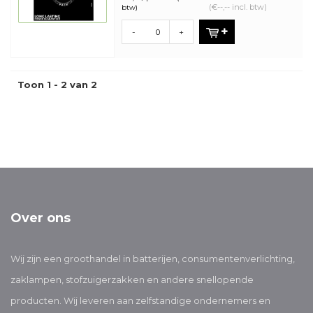
(€--,-- incl. btw)
btw)
-
+
Toon 1 - 2 van 2
Over ons
Wij zijn een groothandel in batterijen, consumentenverlichting,
zaklampen, stofzuigerzakken en andere snellopende
producten. Wij leveren aan zelfstandige ondernemers en