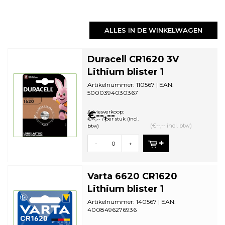
ALLES IN DE WINKELWAGEN
Duracell CR1620 3V
Lithium blister 1
Artikelnummer: 110567 | EAN:
5000394030367
Aantal in omdoos: 10 | Minimale
bestelhoeveelheid: 1
Adviesverkoop:
€--,--
€--,-- / per stuk (incl.
(€--,-- incl. btw)
btw)
-
+
Varta 6620 CR1620
Lithium blister 1
Artikelnummer: 140567 | EAN:
4008496276936
Aantal in omdoos: 10 | Minimale