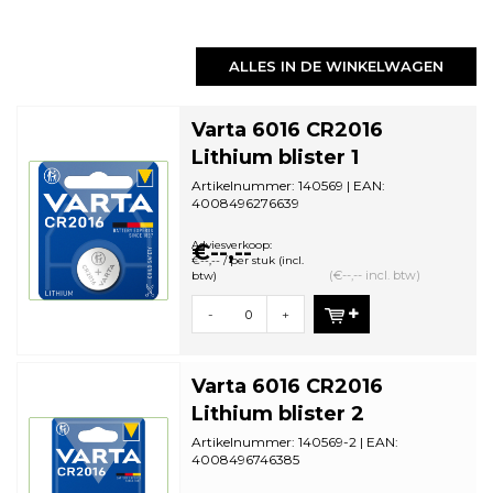
ALLES IN DE WINKELWAGEN
Varta 6016 CR2016
Lithium blister 1
Artikelnummer: 140569 | EAN:
4008496276639
Aantal in omdoos: 10 | Minimale
bestelhoeveelheid: 10
Adviesverkoop:
€--,--
€--,-- / per stuk (incl.
(€--,-- incl. btw)
btw)
-
+
Varta 6016 CR2016
Lithium blister 2
Artikelnummer: 140569-2 | EAN:
4008496746385
Aantal in omdoos: 10 | Minimale