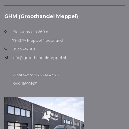
GHM (Groothandel Meppel)
Blankenstein 660 b
7943PA Meppel Nederland
0522-247881
info@groothandelmeppel.nl
WhatsApp: 06 53 41 43 75
KVK: 66021421