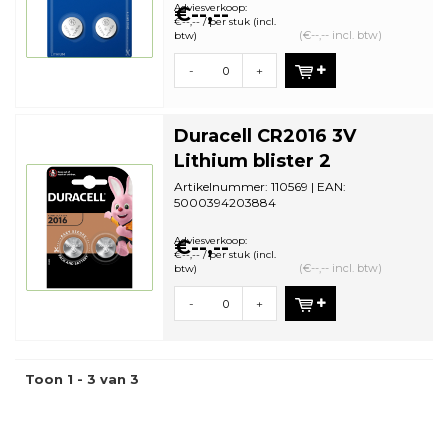
bestelhoeveelheid: 10
Adviesverkoop:
€--,--
€--,-- / per stuk (incl.
(€--,-- incl. btw)
btw)
-
+
Duracell CR2016 3V
Lithium blister 2
Artikelnummer: 110569 | EAN:
5000394203884
Aantal in omdoos: 10 | Minimale
bestelhoeveelheid: 10
Adviesverkoop:
€--,--
€--,-- / per stuk (incl.
(€--,-- incl. btw)
btw)
-
+
Toon 1 - 3 van 3