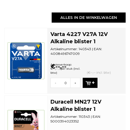
ALLES IN DE WINKELWAGEN
Varta 4227 V27A 12V
Alkaline blister 1
Artikelnummer: 140343 | EAN:
4008496747009
Aantal in omdoos: 10 | Minimale
bestelhoeveelheid: 1
Adviesverkoop:
€--,--
€--,-- / per stuk (incl.
(€--,-- incl. btw)
btw)
-
+
Duracell MN27 12V
Alkaline blister 1
Artikelnummer: 110343 | EAN:
5000394023352
Aantal in omdoos: 10 | Minimale