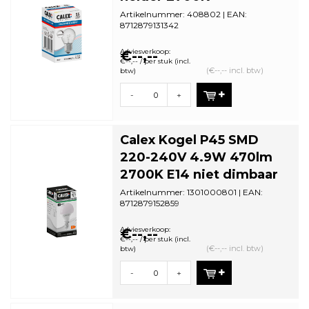
Artikelnummer: 408802 | EAN:
8712879131342
Minimale bestelhoeveelheid: 10
Adviesverkoop:
€--,--
€--,-- / per stuk (incl.
(€--,-- incl. btw)
btw)
-
+
Calex Kogel P45 SMD
220-240V 4.9W 470lm
2700K E14 niet dimbaar
Artikelnummer: 1301000801 | EAN:
8712879152859
Minimale bestelhoeveelheid: 5
Adviesverkoop:
€--,--
€--,-- / per stuk (incl.
(€--,-- incl. btw)
btw)
-
+