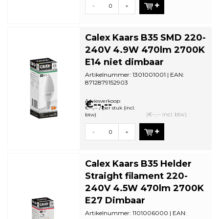
-
+
Calex Kaars B35 SMD 220-
240V 4.9W 470lm 2700K
E14 niet dimbaar
Artikelnummer: 1301001001 | EAN:
8712879152903
Minimale bestelhoeveelheid: 5
Adviesverkoop:
€--,--
€--,-- / per stuk (incl.
(€--,-- incl. btw)
btw)
-
+
Calex Kaars B35 Helder
Straight filament 220-
240V 4.5W 470lm 2700K
E27 Dimbaar
Artikelnummer: 1101006000 | EAN: