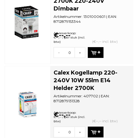
2700K 220-240V
Dimbaar
Artikelnummer: 1301000601 | EAN:
8712879153344
Minimale bestelhoeveelheid: 5
Adviesverkoop:
€--,--
€--,-- / per stuk (incl.
(€--,-- incl. btw)
btw)
-
+
Calex Kogellamp 220-
240V 10W 55lm E14
Helder 2700K
Artikelnummer: 407702 | EAN:
8712879131328
Minimale bestelhoeveelheid: 10
Adviesverkoop:
€--,--
€--,-- / per stuk (incl.
(€--,-- incl. btw)
btw)
-
+