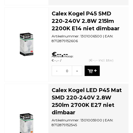
Calex Kogel P45 SMD
220-240V 2.8W 215lm
2200K E14 niet dimbaar
Artikelnummer: 1301006500 | EAN:
8712879152606
Minimale bestelhoeveelheid: 5
€--,--
Adviesverkoop:
(€--,-- incl. btw)
€--,-- /
-
+
Calex Kogel LED P45 Mat
SMD 220-240V 2.8W
250lm 2700K E27 niet
dimbaar
Artikelnummer: 1301005900 | EAN:
8712879152545
Minimale bestelhoeveelheid: 5