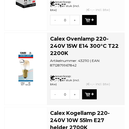
Adviesverkoop:
€--,--
€--,-- / per stuk (incl.
(€--,-- incl. btw)
btw)
-
+
Calex Ovenlamp 220-
240V 15W E14 300°C T22
2200K
Artikelnummer: 432110 | EAN:
8712879967842
Minimale bestelhoeveelheid: 10
Adviesverkoop:
€--,--
€--,-- / per stuk (incl.
(€--,-- incl. btw)
btw)
-
+
Calex Kogellamp 220-
240V 10W 55lm E27
helder 2700K