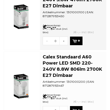
E27 Dimbaar
Artikelnummer: 1301000100 | EAN:
8712879153450
Minimale bestelhoeveelheid: 5
Adviesverkoop:
€--,--
€--,-- / per stuk (incl.
(€--,-- incl. btw)
btw)
-
+
Calex Standaard A60
Power LED SMD 220-
240V 8.8W 806lm 2700K
E27 Dimbaar
Artikelnummer: 1301000200 | EAN:
8712879153467
Minimale bestelhoeveelheid: 5
Adviesverkoop:
€--,--
€--,-- / per stuk (incl.
(€--,-- incl. btw)
btw)