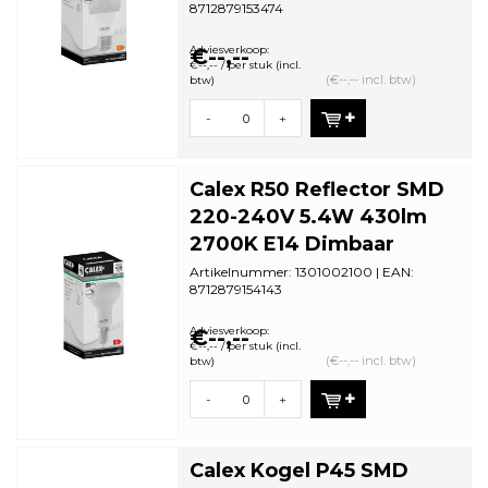
8712879153474
Minimale bestelhoeveelheid: 5
Adviesverkoop:
€--,--
€--,-- / per stuk (incl.
(€--,-- incl. btw)
btw)
-
+
Calex R50 Reflector SMD
220-240V 5.4W 430lm
2700K E14 Dimbaar
Artikelnummer: 1301002100 | EAN:
8712879154143
Minimale bestelhoeveelheid: 5
Adviesverkoop:
€--,--
€--,-- / per stuk (incl.
(€--,-- incl. btw)
btw)
-
+
Calex Kogel P45 SMD