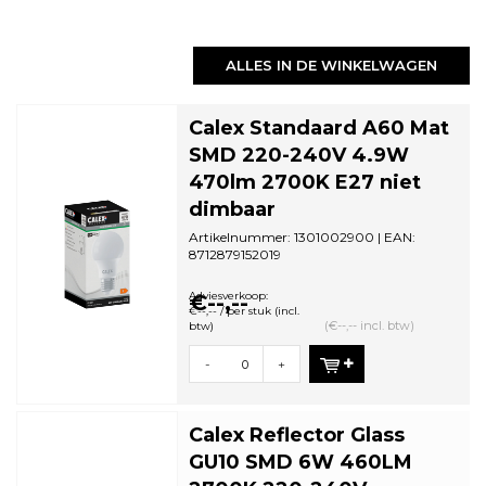
ALLES IN DE WINKELWAGEN
Calex Standaard A60 Mat
SMD 220-240V 4.9W
470lm 2700K E27 niet
dimbaar
Artikelnummer: 1301002900 | EAN:
8712879152019
Minimale bestelhoeveelheid: 5
Adviesverkoop:
€--,--
€--,-- / per stuk (incl.
(€--,-- incl. btw)
btw)
-
+
Calex Reflector Glass
GU10 SMD 6W 460LM