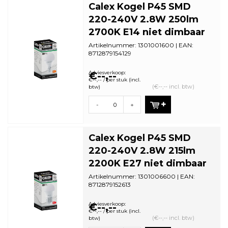
Calex Kogel P45 SMD
220-240V 2.8W 250lm
2700K E14 niet dimbaar
Artikelnummer: 1301001600 | EAN:
8712879154129
Minimale bestelhoeveelheid: 5
Adviesverkoop:
€--,--
€--,-- / per stuk (incl.
(€--,-- incl. btw)
btw)
-
+
Calex Kogel P45 SMD
220-240V 2.8W 215lm
2200K E27 niet dimbaar
Artikelnummer: 1301006600 | EAN:
8712879152613
Minimale bestelhoeveelheid: 5
Adviesverkoop:
€--,--
€--,-- / per stuk (incl.
(€--,-- incl. btw)
btw)