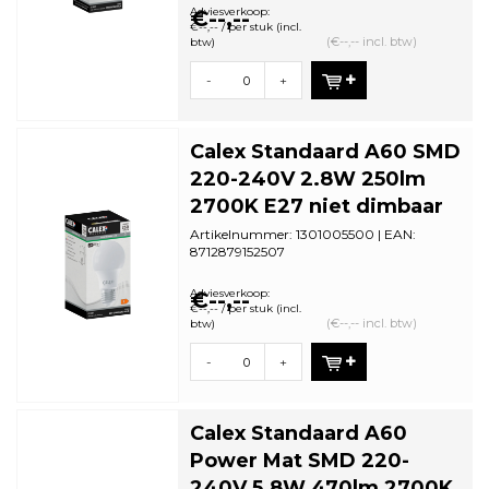
Adviesverkoop:
€--,--
€--,-- / per stuk (incl.
(€--,-- incl. btw)
btw)
-
+
Calex Standaard A60 SMD
220-240V 2.8W 250lm
2700K E27 niet dimbaar
Artikelnummer: 1301005500 | EAN:
8712879152507
Minimale bestelhoeveelheid: 5
Adviesverkoop:
€--,--
€--,-- / per stuk (incl.
(€--,-- incl. btw)
btw)
-
+
Calex Standaard A60
Power Mat SMD 220-
240V 5.8W 470lm 2700K