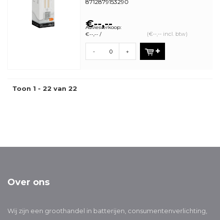
8712879153290
Minimale bestelhoeveelheid: 5
€--,--
Adviesverkoop:
(€--,-- incl. btw)
€--,-- /
-
+
Toon 1 - 22 van 22
Over ons
Wij zijn een groothandel in batterijen, consumentenverlichting,