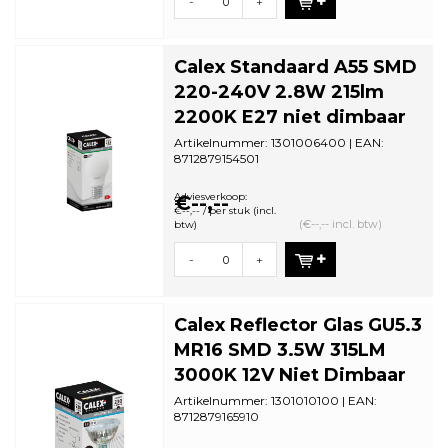
-
+
Calex Standaard A55 SMD
220-240V 2.8W 215lm
2200K E27 niet dimbaar
Artikelnummer: 1301006400 | EAN:
8712879154501
Minimale bestelhoeveelheid: 5
Adviesverkoop:
€--,--
€--,-- / per stuk (incl.
(€--,-- incl. btw)
btw)
-
+
Calex Reflector Glas GU5.3
MR16 SMD 3.5W 315LM
3000K 12V Niet Dimbaar
Artikelnummer: 1301010100 | EAN:
8712879165910
Minimale bestelhoeveelheid: 5