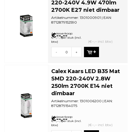
220-240V 4.9W 470lm
2700K E27 niet dimbaar
Artikelnummer: 1301000901 | EAN:
8712879152590
Minimale bestelhoeveelheid: 5
Adviesverkoop:
€--,--
€--,-- / per stuk (incl.
(€--,-- incl. btw)
btw)
-
+
Calex Kaars LED B35 Mat
SMD 220-240V 2.8W
250lm 2700K E14 niet
dimbaar
Artikelnummer: 1301006200 | EAN:
8712879154075
Minimale bestelhoeveelheid: 5
Adviesverkoop:
€--,--
€--,-- / per stuk (incl.
(€--,-- incl. btw)
btw)