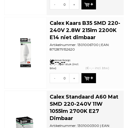
-
+
Calex Kaars B35 SMD 220-
240V 2.8W 215lm 2200K
E14 niet dimbaar
Artikelnummer: 1301006700 | EAN:
8712879152620
Minimale bestelhoeveelheid: 5
Adviesverkoop:
€--,--
€--,-- / per stuk (incl.
(€--,-- incl. btw)
btw)
-
+
Calex Standaard A60 Mat
SMD 220-240V 11W
1055lm 2700K E27
Dimbaar
Artikelnummer: 1301000300 | EAN: