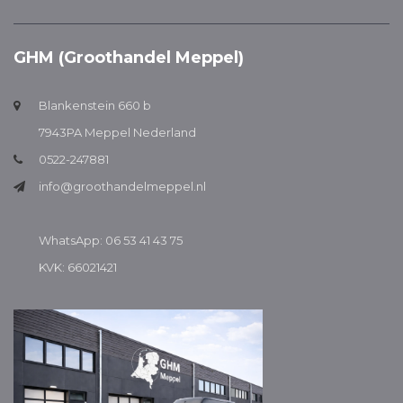
GHM (Groothandel Meppel)
Blankenstein 660 b
7943PA Meppel Nederland
0522-247881
info@groothandelmeppel.nl
WhatsApp: 06 53 41 43 75
KVK: 66021421