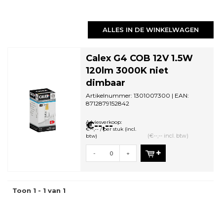
ALLES IN DE WINKELWAGEN
Calex G4 COB 12V 1.5W
120lm 3000K niet
dimbaar
Artikelnummer: 1301007300 | EAN:
8712879152842
Minimale bestelhoeveelheid: 5
Adviesverkoop:
€--,--
€--,-- / per stuk (incl.
(€--,-- incl. btw)
btw)
-
+
Toon 1 - 1 van 1