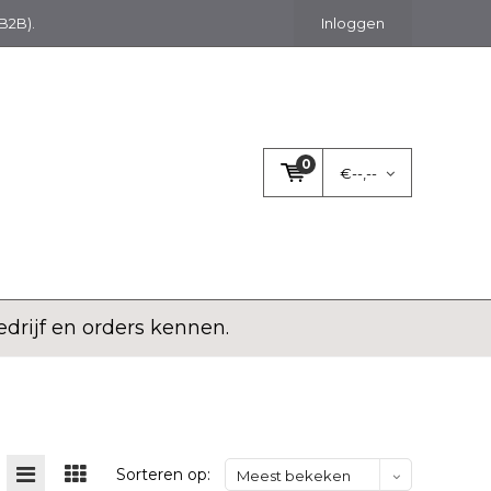
(B2B).
Inloggen
0
€--,--
rijf en orders kennen.
Sorteren op:
Meest bekeken