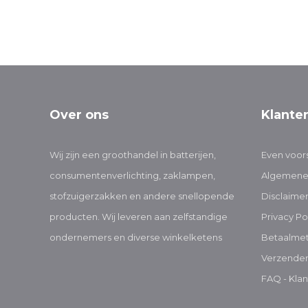
Over ons
Klante
Wij zijn een groothandel in batterijen,
Even voors
consumentenverlichting, zaklampen,
Algemene
stofzuigerzakken en andere snellopende
Disclaime
producten. Wij leveren aan zelfstandige
Privacy Po
ondernemers en diverse winkelketens
Betaalme
Verzenden
FAQ - Klan