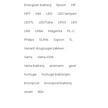
Energizer batterij
Epson
HP
HP7
Inkt
LED
LED lampen
LEDTL
LEDTube
LR03
LR3
LR6
LR6A
Magenta
PL-C
Philips
SUM4
Sqoon
TL
Variant stogzuigerzakken
Varta
Varta 4106
Varta batterij
ansmann
geel
horloge
horloge batterijen
knoopcel
knoopcel batterij
zwart
824