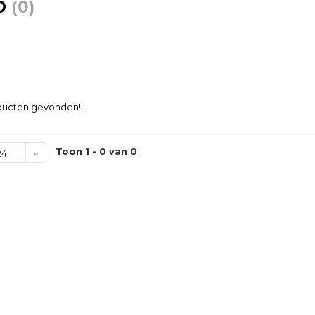
D
(0)
ucten gevonden!...
Toon 1 - 0 van 0
24