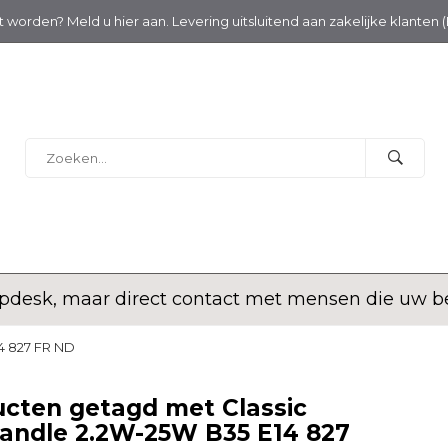
nt worden? Meld u hier aan. Levering uitsluitend aan zakelijke klanten 
desk, maar direct contact met mensen die uw bed
4 827 FR ND
cten getagd met Classic
andle 2.2W-25W B35 E14 827