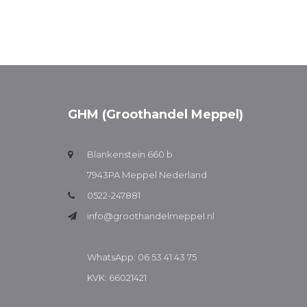
GHM (Groothandel Meppel)
Blankenstein 660 b
7943PA Meppel Nederland
0522-247881
info@groothandelmeppel.nl
WhatsApp: 06 53 41 43 75
KVK: 66021421