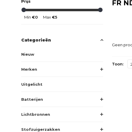
Prijs
FR N
Min
€0
Max
€5
Categorieën
Geen prod
Nieuw
Toon:
Merken
Uitgelicht
Batterijen
Lichtbronnen
Stofzuigerzakken