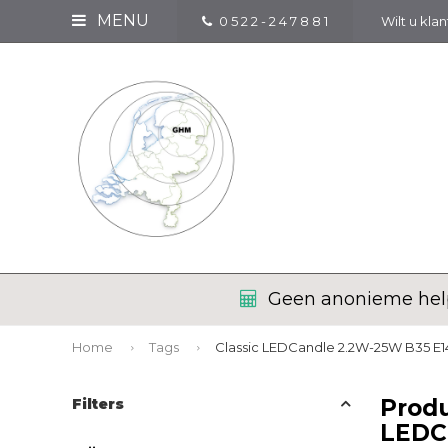
MENU
0 5 2 2 - 2 4 7 8 8 1
Wilt u kla
Geen anonieme help
Home
Tags
Classic LEDCandle 2.2W-25W B35 E1
Produ
Filters
LEDC