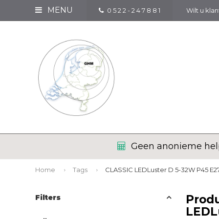
MENU
0 5 2 2 - 2 4 7 8 8 1
Wilt u kla
Geen anonieme help
Home
Tags
CLASSIC LEDLuster D 5-32W P45 E
Prod
Filters
LEDLu