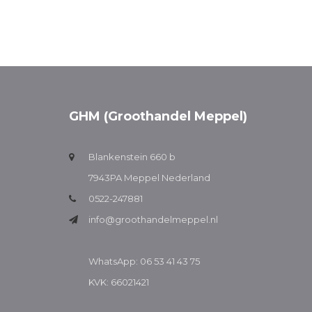
GHM (Groothandel Meppel)
Blankenstein 660 b
7943PA Meppel Nederland
0522-247881
info@groothandelmeppel.nl
WhatsApp: 06 53 41 43 75
KVK: 66021421