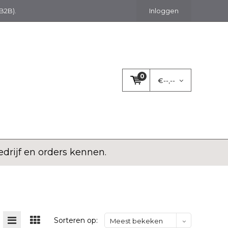
(B2B).
Inloggen
0
€--,--
rijf en orders kennen.
Sorteren op:
Meest bekeken