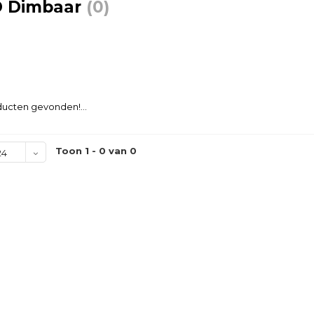
 Dimbaar
(0)
ucten gevonden!...
Toon 1 - 0 van 0
24