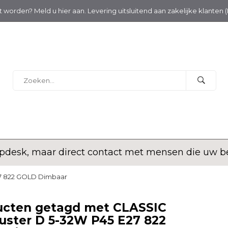
nt worden? Meld u hier aan. Levering uitsluitend aan zakelijke klanten 
desk, maar direct contact met mensen die uw bed
27 822 GOLD Dimbaar
ucten getagd met CLASSIC
ster D 5-32W P45 E27 822