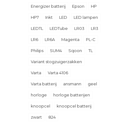
Energizer batterij
Epson
HP
HP7
Inkt
LED
LED lampen
LEDTL
LEDTube
LR03
LR3
LR6
LR6A
Magenta
PL-C
Philips
SUM4
Sqoon
TL
Variant stogzuigerzakken
Varta
Varta 4106
Varta batterij
ansmann
geel
horloge
horloge batterijen
knoopcel
knoopcel batterij
zwart
824