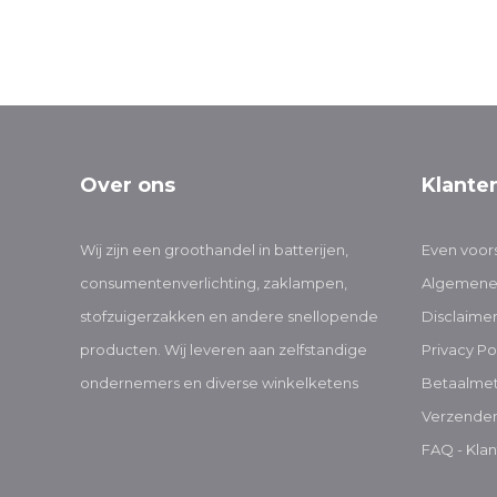
Over ons
Klante
Wij zijn een groothandel in batterijen,
Even voors
consumentenverlichting, zaklampen,
Algemene
stofzuigerzakken en andere snellopende
Disclaime
producten. Wij leveren aan zelfstandige
Privacy Po
ondernemers en diverse winkelketens
Betaalme
Verzenden
FAQ - Klan