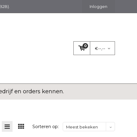
(B2B).
Inloggen
0
€--,--
rijf en orders kennen.
Sorteren op:
Meest bekeken