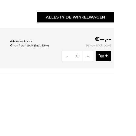
ALLES IN DE WINKELWAGEN
€--,--
Adviesverkoop:
(€--,-- incl. btw)
€--,-- / per stuk (incl. btw)
-
+