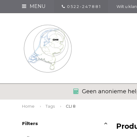
MENU
0 5 2 2 - 2 4 7 8 8 1
Wilt u kla
Geen anonieme help
Home
Tags
CLI 8
Filters
Prod