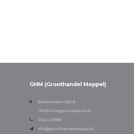
GHM (Groothandel Meppel)
Blankenstein 660 b
7943PA Meppel Nederland
0522-247881
info@groothandelmeppel.nl