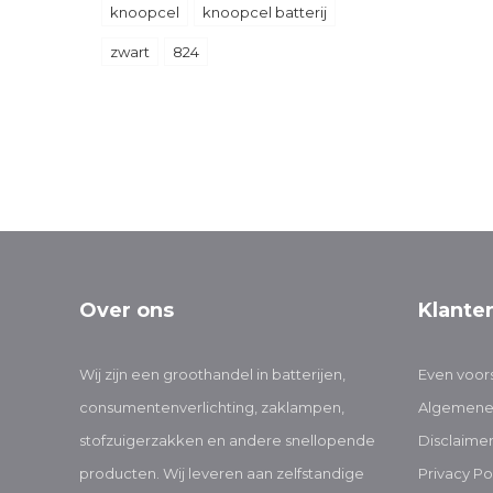
knoopcel
knoopcel batterij
zwart
824
Over ons
Klante
Wij zijn een groothandel in batterijen,
Even voors
consumentenverlichting, zaklampen,
Algemene
stofzuigerzakken en andere snellopende
Disclaime
producten. Wij leveren aan zelfstandige
Privacy Po