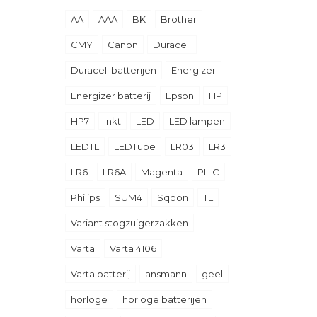
AA
AAA
BK
Brother
CMY
Canon
Duracell
Duracell batterijen
Energizer
Energizer batterij
Epson
HP
HP7
Inkt
LED
LED lampen
LEDTL
LEDTube
LR03
LR3
LR6
LR6A
Magenta
PL-C
Philips
SUM4
Sqoon
TL
Variant stogzuigerzakken
Varta
Varta 4106
Varta batterij
ansmann
geel
horloge
horloge batterijen