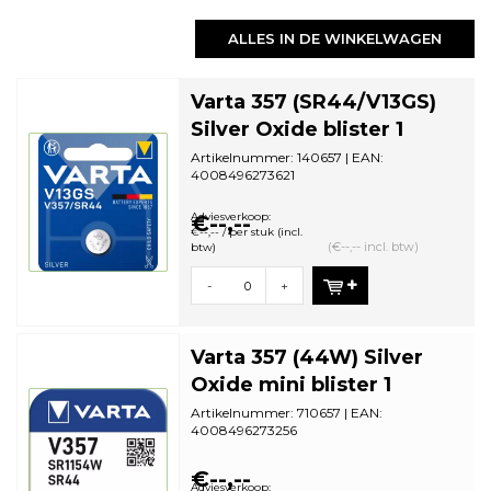
ALLES IN DE WINKELWAGEN
Varta 357 (SR44/V13GS)
Silver Oxide blister 1
Artikelnummer: 140657 | EAN:
4008496273621
Aantal in omdoos: 10 | Minimale
bestelhoeveelheid: 10
Adviesverkoop:
€--,--
€--,-- / per stuk (incl.
(€--,-- incl. btw)
btw)
-
+
Varta 357 (44W) Silver
Oxide mini blister 1
Artikelnummer: 710657 | EAN:
4008496273256
Aantal in omdoos: 10 | Minimale
bestelhoeveelheid: 10
€--,--
Adviesverkoop: