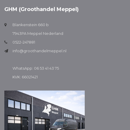
GHM (Groothandel Meppel)
Blankenstein 660 b
7943PA Meppel Nederland
0522-247881
info@groothandelmeppel.nl
WhatsApp: 06 53 41 43 75
KVK: 66021421