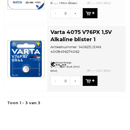
(€--,-- incl. btw)
€--,-- / Mini Blister
-
+
Varta 4075 V76PX 1,5V
Alkaline blister 1
Artikelnummer: 140623 | EAN:
4008496274062
Aantal in omdoos: 10 | Minimale
bestelhoeveelheid: 1
Adviesverkoop:
€--,--
€--,-- / per stuk (incl.
(€--,-- incl. btw)
btw)
-
+
Toon 1 - 3 van 3