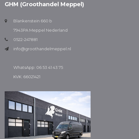
GHM (Groothandel Meppel)
Blankenstein 660 b
7943PA Meppel Nederland
0522-247881
info@groothandelmeppel.nl
WhatsApp: 06 53 41 43 75
KVK: 66021421