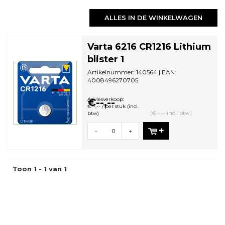
ALLES IN DE WINKELWAGEN
Varta 6216 CR1216 Lithium
blister 1
Artikelnummer: 140564 | EAN:
4008496270705
Aantal in omdoos: 10 | Minimale
bestelhoeveelheid: 10
Adviesverkoop:
€--,--
€--,-- / per stuk (incl.
(€--,-- incl. btw)
btw)
-
+
Toon 1 - 1 van 1