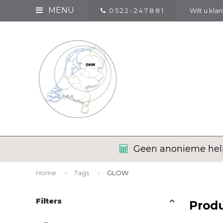
MENU
0 5 2 2 - 2 4 7 8 8 1
Wilt u kla
Geen anonieme help
Home
Tags
GLOW
Filters
Prod