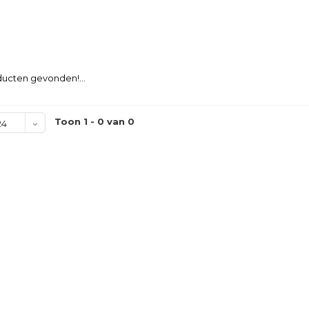
ucten gevonden!...
Toon 1 - 0 van 0
24