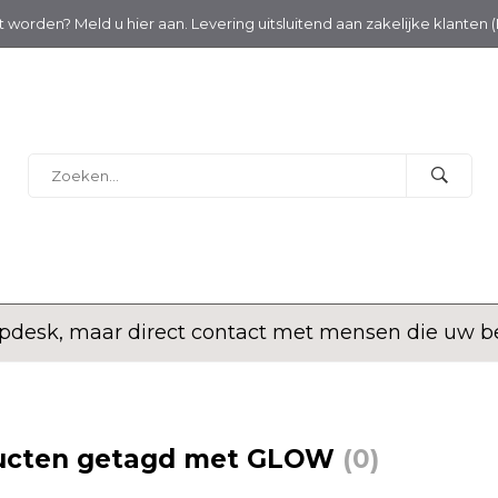
nt worden? Meld u hier aan. Levering uitsluitend aan zakelijke klanten 
desk, maar direct contact met mensen die uw bed
ucten getagd met GLOW
(0)