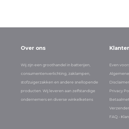
Over ons
Klante
Wij zijn een groothandel in batterijen,
Even voors
consumentenverlichting, zaklampen,
Algemene
stofzuigerzakken en andere snellopende
Disclaime
producten. Wij leveren aan zelfstandige
Privacy Po
ondernemers en diverse winkelketens
Betaalme
Verzenden
FAQ - Klan