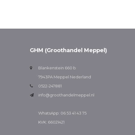
GHM (Groothandel Meppel)
Blankenstein 660 b
7943PA Meppel Nederland
0522-247881
info@groothandelmeppel.nl
WhatsApp: 06 53 41 43 75
KVK: 66021421