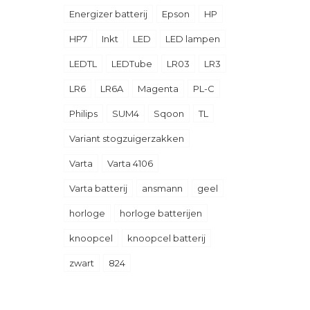
Energizer batterij
Epson
HP
HP7
Inkt
LED
LED lampen
LEDTL
LEDTube
LR03
LR3
LR6
LR6A
Magenta
PL-C
Philips
SUM4
Sqoon
TL
Variant stogzuigerzakken
Varta
Varta 4106
Varta batterij
ansmann
geel
horloge
horloge batterijen
knoopcel
knoopcel batterij
zwart
824