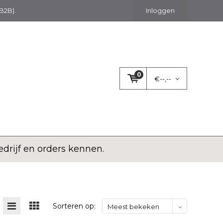
(B2B).
Inloggen
0
€--,--
rijf en orders kennen.
Sorteren op:
Meest bekeken