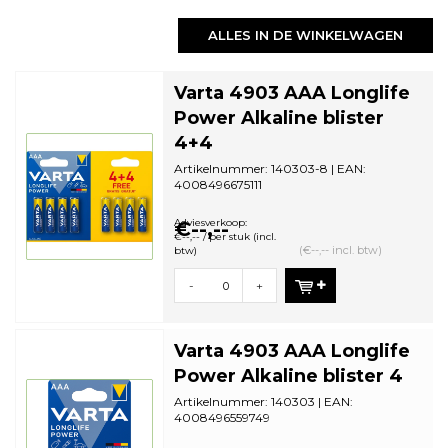
ALLES IN DE WINKELWAGEN
Varta 4903 AAA Longlife
Power Alkaline blister
4+4
Artikelnummer: 140303-8 | EAN:
4008496675111
Aantal in omdoos: 20 | Minimale
bestelhoeveelheid: 20
Adviesverkoop:
€--,--
€--,-- / per stuk (incl.
(€--,-- incl. btw)
btw)
-
+
Varta 4903 AAA Longlife
Power Alkaline blister 4
Artikelnummer: 140303 | EAN:
4008496559749
Aantal in omdoos: 10 | Minimale