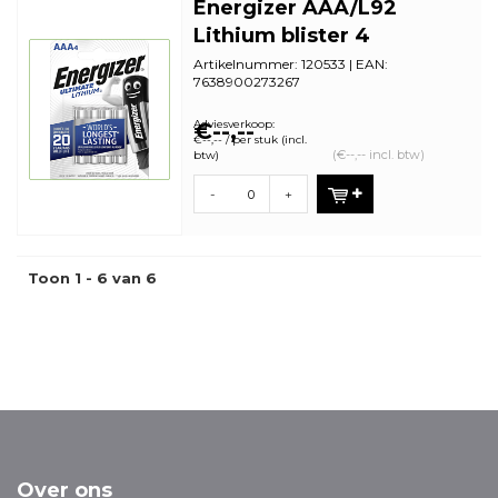
Energizer AAA/L92
Lithium blister 4
Artikelnummer: 120533 | EAN:
7638900273267
Aantal in omdoos: 12 | Minimale
bestelhoeveelheid: 12
Adviesverkoop:
€--,--
€--,-- / per stuk (incl.
(€--,-- incl. btw)
btw)
-
+
Toon 1 - 6 van 6
Over ons