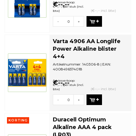
bestelhoeveelheid: 10
Adviesverkoop:
€--,--
€--,-- / per stuk (incl.
(€--,-- incl. btw)
btw)
-
+
Varta 4906 AA Longlife
Power Alkaline blister
4+4
Artikelnummer: 140306-8 | EAN:
4008496574018
Aantal in omdoos: 20 | Minimale
bestelhoeveelheid: 20
Adviesverkoop:
€--,--
€--,-- / per stuk (incl.
(€--,-- incl. btw)
btw)
-
+
Duracell Optimum
KORTING
Alkaline AAA 4 pack
(LR03)