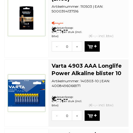
Artikelnummer: 110503 | EAN:
5000394137516
Aantal in omdoos: 8 | Minimale
bestelhoeveelheid: 10
€--,--
Adviesverkoop:
€--,--
€--,-- / per stuk (incl.
(€--,-- incl. btw)
btw)
-
+
Varta 4903 AAA Longlife
Power Alkaline blister 10
Artikelnummer: 140303-10 | EAN:
4008496066971
Aantal in omdoos: 20 | Minimale
bestelhoeveelheid: 20
Adviesverkoop:
€--,--
€--,-- / per stuk (incl.
(€--,-- incl. btw)
btw)
-
+