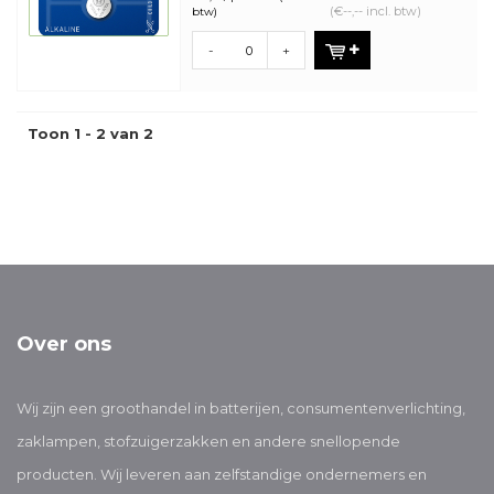
(€--,-- incl. btw)
btw)
-
+
Toon 1 - 2 van 2
Over ons
Wij zijn een groothandel in batterijen, consumentenverlichting,
zaklampen, stofzuigerzakken en andere snellopende
producten. Wij leveren aan zelfstandige ondernemers en