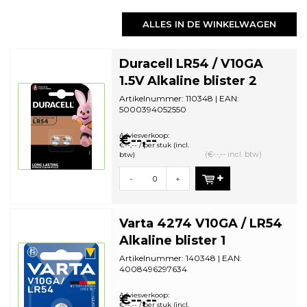
ALLES IN DE WINKELWAGEN
Duracell LR54 / V10GA
1.5V Alkaline blister 2
Artikelnummer: 110348 | EAN:
5000394052550
Aantal in omdoos: 10 | Minimale
bestelhoeveelheid: 10
Adviesverkoop:
€--,--
€--,-- / per stuk (incl.
(€--,-- incl. btw)
btw)
-
+
Varta 4274 V10GA / LR54
Alkaline blister 1
Artikelnummer: 140348 | EAN:
4008496297634
Aantal in omdoos: 10 | Minimale
bestelhoeveelheid: 10
Adviesverkoop:
€--,--
€--,-- / per stuk (incl.